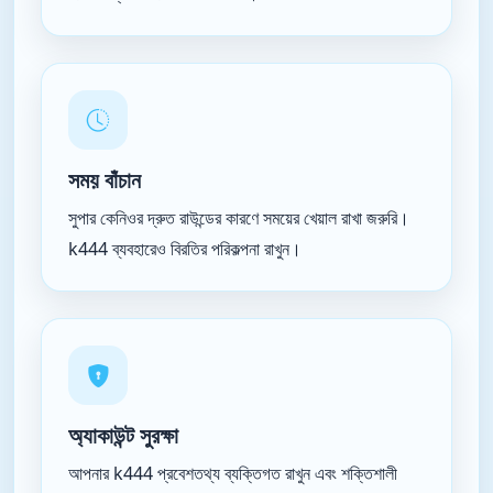
সময় বাঁচান
সুপার কেনিওর দ্রুত রাউন্ডের কারণে সময়ের খেয়াল রাখা জরুরি।
k444 ব্যবহারেও বিরতির পরিকল্পনা রাখুন।
অ্যাকাউন্ট সুরক্ষা
আপনার k444 প্রবেশতথ্য ব্যক্তিগত রাখুন এবং শক্তিশালী