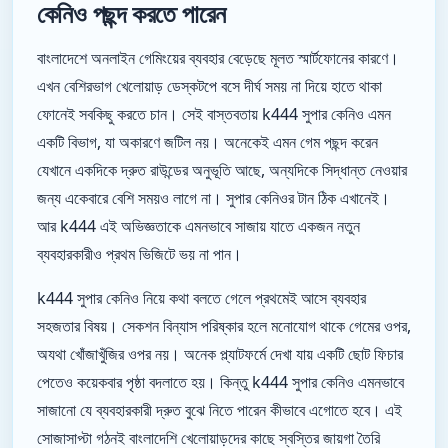
কেনিও পছন্দ করতে পারেন
বাংলাদেশে অনলাইন গেমিংয়ের ব্যবহার বেড়েছে মূলত স্মার্টফোনের কারণে।
এখন বেশিরভাগ খেলোয়াড় ডেস্কটপে বসে দীর্ঘ সময় না দিয়ে হাতে থাকা
ফোনেই সবকিছু করতে চান। সেই বাস্তবতায় k444 সুপার কেনিও এমন
একটি বিভাগ, যা অকারণে জটিল নয়। অনেকেই এমন গেম পছন্দ করেন
যেখানে একদিকে দ্রুত রাউন্ডের অনুভূতি আছে, অন্যদিকে সিদ্ধান্ত নেওয়ার
জন্য একেবারে বেশি সময়ও লাগে না। সুপার কেনিওর টান ঠিক এখানেই।
আর k444 এই অভিজ্ঞতাকে এমনভাবে সাজায় যাতে একজন নতুন
ব্যবহারকারীও প্রথম ভিজিটে ভয় না পান।
k444 সুপার কেনিও নিয়ে কথা বলতে গেলে প্রথমেই আসে ব্যবহার
সহজতার বিষয়। সেকশন বিন্যাস পরিষ্কার হলে মনোযোগ থাকে গেমের ওপর,
অযথা খোঁজাখুঁজির ওপর নয়। অনেক প্ল্যাটফর্মে দেখা যায় একটি ছোট ফিচার
পেতেও কয়েকবার পৃষ্ঠা বদলাতে হয়। কিন্তু k444 সুপার কেনিও এমনভাবে
সাজানো যে ব্যবহারকারী দ্রুত বুঝে নিতে পারেন কীভাবে এগোতে হবে। এই
সোজাসাপ্টা গঠনই বাংলাদেশি খেলোয়াড়দের কাছে স্বস্তির জায়গা তৈরি