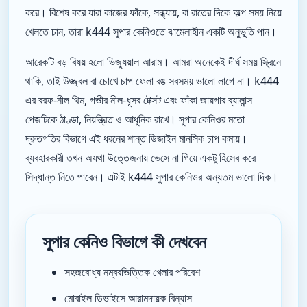
করে। বিশেষ করে যারা কাজের ফাঁকে, সন্ধ্যায়, বা রাতের দিকে অল্প সময় নিয়ে
খেলতে চান, তারা k444 সুপার কেনিওতে ঝামেলাহীন একটি অনুভূতি পান।
আরেকটি বড় বিষয় হলো ভিজ্যুয়াল আরাম। আমরা অনেকেই দীর্ঘ সময় স্ক্রিনে
থাকি, তাই উজ্জ্বল বা চোখে চাপ ফেলা রঙ সবসময় ভালো লাগে না। k444
এর বরফ-নীল থিম, গভীর নীল-ধূসর টেক্সট এবং ফাঁকা জায়গার ব্যালান্স
পেজটিকে ঠাণ্ডা, নিয়ন্ত্রিত ও আধুনিক রাখে। সুপার কেনিওর মতো
দ্রুতগতির বিভাগে এই ধরনের শান্ত ডিজাইন মানসিক চাপ কমায়।
ব্যবহারকারী তখন অযথা উত্তেজনায় ভেসে না গিয়ে একটু হিসেব করে
সিদ্ধান্ত নিতে পারেন। এটাই k444 সুপার কেনিওর অন্যতম ভালো দিক।
সুপার কেনিও বিভাগে কী দেখবেন
সহজবোধ্য নম্বরভিত্তিক খেলার পরিবেশ
মোবাইল ডিভাইসে আরামদায়ক বিন্যাস