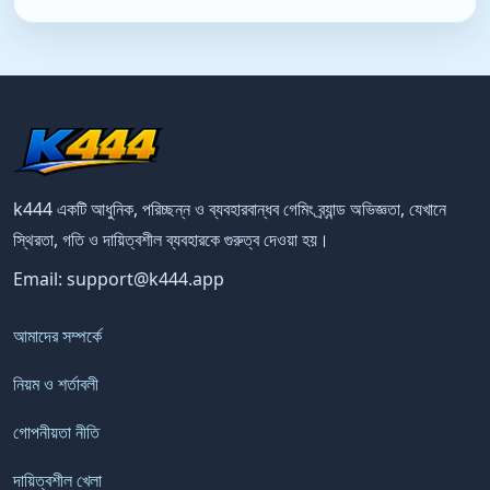
k444 একটি আধুনিক, পরিচ্ছন্ন ও ব্যবহারবান্ধব গেমিং ব্র্যান্ড অভিজ্ঞতা, যেখানে
স্থিরতা, গতি ও দায়িত্বশীল ব্যবহারকে গুরুত্ব দেওয়া হয়।
Email:
support@k444.app
আমাদের সম্পর্কে
নিয়ম ও শর্তাবলী
গোপনীয়তা নীতি
দায়িত্বশীল খেলা