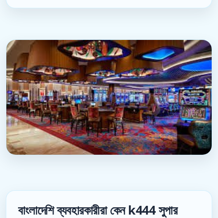
বাংলাদেশি ব্যবহারকারীরা কেন k444 সুপার