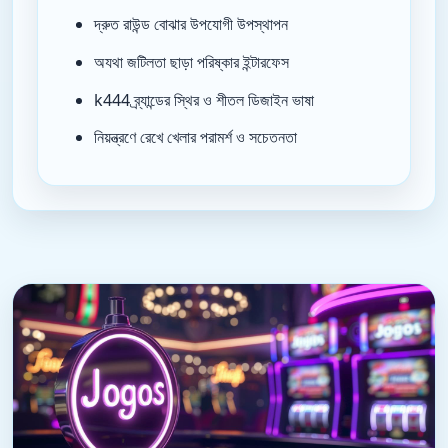
দ্রুত রাউন্ড বোঝার উপযোগী উপস্থাপন
অযথা জটিলতা ছাড়া পরিষ্কার ইন্টারফেস
k444 ব্র্যান্ডের স্থির ও শীতল ডিজাইন ভাষা
নিয়ন্ত্রণে রেখে খেলার পরামর্শ ও সচেতনতা