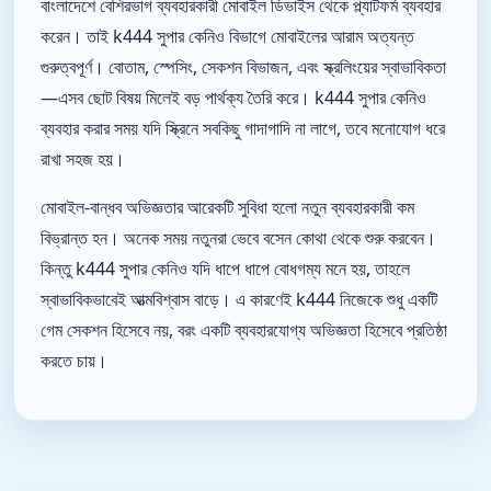
বাংলাদেশে বেশিরভাগ ব্যবহারকারী মোবাইল ডিভাইস থেকে প্ল্যাটফর্ম ব্যবহার
করেন। তাই k444 সুপার কেনিও বিভাগে মোবাইলের আরাম অত্যন্ত
গুরুত্বপূর্ণ। বোতাম, স্পেসিং, সেকশন বিভাজন, এবং স্ক্রলিংয়ের স্বাভাবিকতা
—এসব ছোট বিষয় মিলেই বড় পার্থক্য তৈরি করে। k444 সুপার কেনিও
ব্যবহার করার সময় যদি স্ক্রিনে সবকিছু গাদাগাদি না লাগে, তবে মনোযোগ ধরে
রাখা সহজ হয়।
মোবাইল-বান্ধব অভিজ্ঞতার আরেকটি সুবিধা হলো নতুন ব্যবহারকারী কম
বিভ্রান্ত হন। অনেক সময় নতুনরা ভেবে বসেন কোথা থেকে শুরু করবেন।
কিন্তু k444 সুপার কেনিও যদি ধাপে ধাপে বোধগম্য মনে হয়, তাহলে
স্বাভাবিকভাবেই আত্মবিশ্বাস বাড়ে। এ কারণেই k444 নিজেকে শুধু একটি
গেম সেকশন হিসেবে নয়, বরং একটি ব্যবহারযোগ্য অভিজ্ঞতা হিসেবে প্রতিষ্ঠা
করতে চায়।