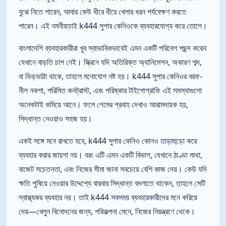
বুঝে নিতে পারেন, আবার কেউ ধীরে ধীরে খেলার ধরন পর্যবেক্ষণ করতে
পারেন। এই নমনীয়তাই k444 সুপার কেনিওকে ব্যবহারযোগ্য করে তোলে।
বাংলাদেশি ব্যবহারকারীরা খুব স্বাভাবিকভাবেই এমন একটি পরিবেশ পছন্দ করেন
যেখানে বাড়তি চাপ নেই। স্ক্রিনে যদি অতিরিক্ত অ্যানিমেশন, অকারণ শব্দ,
বা ভিড়ভাট্টা থাকে, তাহলে মনোযোগ নষ্ট হয়। k444 সুপার কেনিওর বরফ-
নীল নকশা, পরিমিত কনট্রাস্ট, এবং পরিষ্কার টাইপোগ্রাফি এই সমস্যাগুলো
অনেকটাই কমিয়ে আনে। ফলে গেমের প্রবাহ দেখাও আরামদায়ক হয়,
সিদ্ধান্ত নেওয়াও সহজ হয়।
একই সঙ্গে মনে রাখতে হবে, k444 সুপার কেনিও কোনও তাড়াহুড়ো করে
ব্যবহার করার জায়গা নয়। বরং এটি এমন একটি বিভাগ, যেখানে ঠাণ্ডা মাথা,
বাজেট সচেতনতা, এবং নিজের সীমা জানা সবচেয়ে বেশি কাজ দেয়। কেউ যদি
ক্ষতি পুষিয়ে নেওয়ার উদ্দেশ্যে বারবার সিদ্ধান্ত বদলাতে থাকেন, তাহলে সেটি
স্বাস্থ্যকর ব্যবহার নয়। তাই k444 সবসময় ব্যবহারকারীদের মনে করিয়ে
দেয়—খেলুন বিনোদনের জন্য, পরিকল্পনা মেনে, নিজের নিয়ন্ত্রণে থেকে।