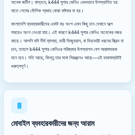
অনেক জটিল। বাস্তবে, k444 সুপার কেনিও এমনভাবে উপস্থাপিত হয়
যাতে গেমের মৌলিক প্রবাহ বোঝা কষ্টকর না হয়।
বাংলাদেশি ব্যবহারকারীদের একটা বড় অংশ এমন কিছু চান যেখানে অল্প
সময়েও অংশ নেওয়া যায়। এই কারণে k444 সুপার কেনিও অনেকের নজর
কাড়ে। আপনি যদি দীর্ঘ ব্যাখ্যা, ভারী ভিজ্যুয়াল, বা ভিড়ভাট্টা ধরনের স্ক্রিন না
চান, তাহলে k444 সুপার কেনিওর পরিষ্কার উপস্থাপন বেশ আরামদায়ক
মনে হবে। গতি আছে, কিন্তু তার সঙ্গে নিয়ন্ত্রণও আছে—এই ভারসাম্যটাই
গুরুত্বপূর্ণ।
মোবাইল ব্যবহারকারীদের জন্য আরাম