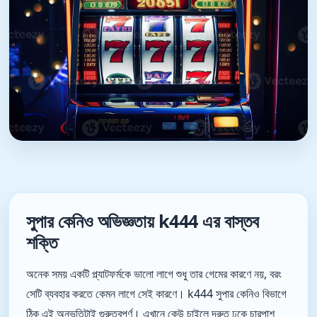
সুপার কেনিও অভিজ্ঞতায় k444 এর বাস্তব
শক্তি
অনেক সময় একটি প্ল্যাটফর্মকে ভালো লাগে শুধু তার গেমের কারণে নয়, বরং
সেটি ব্যবহার করতে কেমন লাগে সেই কারণে। k444 সুপার কেনিও বিভাগে
ঠিক এই অনুভূতিটাই গুরুত্বপূর্ণ। এখানে কেউ চাইলে দ্রুত ঢুকে চারপাশ